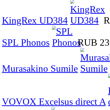
KingRex UD384
R
SPL Phonos
RUB 23
Murasakino Sumile
VOVOX Excelsus direct A