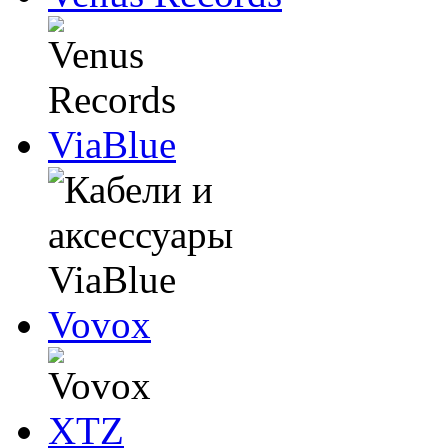
ViaBlue
Vovox
XTZ