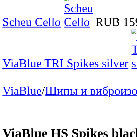
Scheu Cello
RUB 15
ViaBlue TRI Spikes silver
ViaBlue
/
Шипы и виброизо
ViaBlue HS Spikes blac