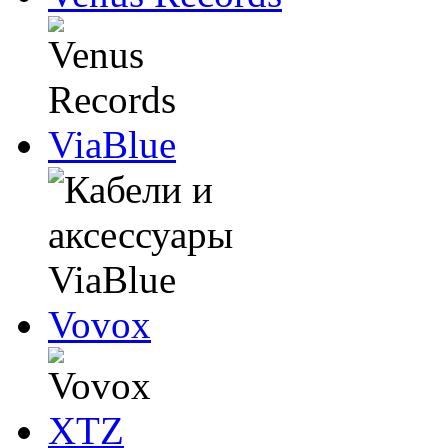
ViaBlue
Vovox
XTZ