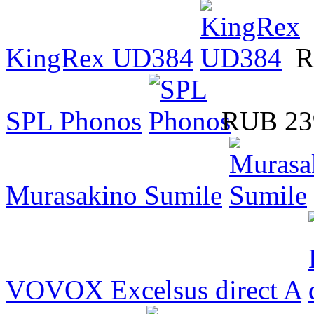
KingRex UD384
R
SPL Phonos
RUB 23
Murasakino Sumile
VOVOX Excelsus direct A