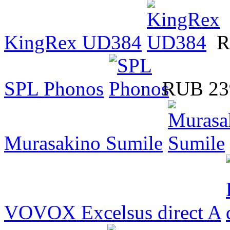
KingRex UD384
R
SPL Phonos
RUB 23
Murasakino Sumile
VOVOX Excelsus direct A