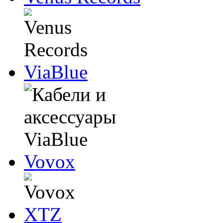
ViaBlue
Vovox
XTZ