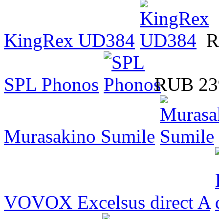
KingRex UD384
R
SPL Phonos
RUB 23
Murasakino Sumile
VOVOX Excelsus direct A