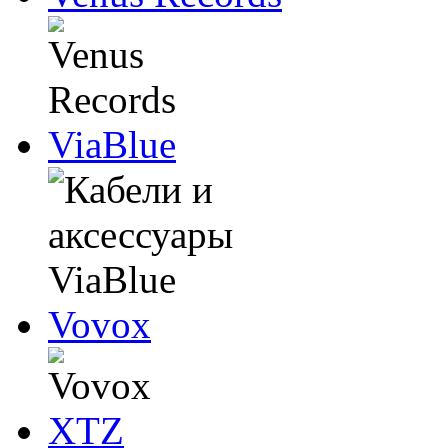
ViaBlue
Vovox
XTZ