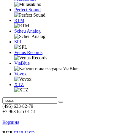
Perfect Sound
RTM
Scheu Analog
SPL
Venus Records
ViaBlue
Vovox
XTZ
(495) 633-82-79
+7 963 625 01 51
Корзина
RUB
EUR
USD