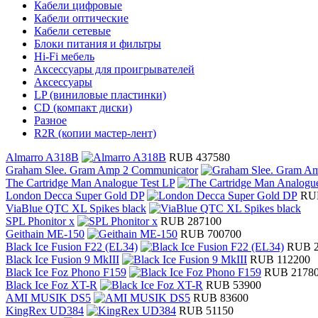
Кабели цифровые
Кабели оптические
Кабели сетевые
Блоки питания и фильтры
Hi-Fi мебель
Аксессуары для проигрывателей
Аксессуары
LP (виниловые пластинки)
CD (компакт диски)
Разное
R2R (копии мастер-лент)
Almarro A318B
RUB 437580
Graham Slee. Gram Amp 2 Communicator
The Cartridge Man Analogue Test LP
London Decca Super Gold DP
RU
ViaBlue QTC XL Spikes black
SPL Phonitor x
RUB 287100
Geithain ME-150
RUB 700700
Black Ice Fusion F22 (EL34)
RUB 2
Black Ice Fusion 9 MkIII
RUB 112200
Black Ice Foz Phono F159
RUB 2178
Black Ice Foz XT-R
RUB 53900
AMI MUSIK DS5
RUB 83600
KingRex UD384
RUB 51150