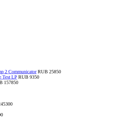
RUB 25850
RUB 9350
B 157850
45300
00