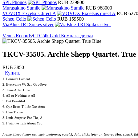
SPL Phonos
RUB 239800
Murasakino Sumile
RUB 968000
VOVOX Excelsus direct A
RUB 627
Scheu Cello
RUB 159500
ViaBlue TRI Spikes silver
Venus Records
/
CD 24k Gold Компакт диски
TKCV-35505. Archie Shepp Quartet. True
RUB 3850
Купить
1. Lonnie's Lament
2. Everytime We Say Goodbye
3. Time After Time
4. All or Nothing at All
5. But Beautiful
6. Que Reste-T-il de Nos Amo
7. Blue Traine
8. Little Surprise For The, A
9. I Want to Talk About You
Archie Shepp (tenor sax, main performer, vocals); John Hicks (piano); George Mraz (bass); 