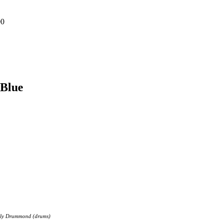
00
 Blue
Billy Drummond (drums)