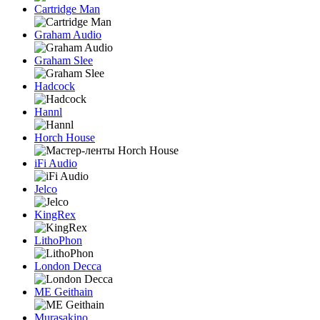
Cartridge Man
Graham Audio
Graham Slee
Hadcock
Hannl
Horch House
iFi Audio
Jelco
KingRex
LithoPhon
London Decca
ME Geithain
Murasakino