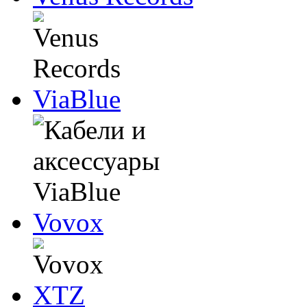
ViaBlue
Vovox
XTZ