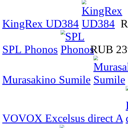
KingRex UD384
R
SPL Phonos
RUB 23
Murasakino Sumile
VOVOX Excelsus direct A