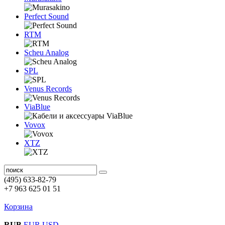
Perfect Sound
RTM
Scheu Analog
SPL
Venus Records
ViaBlue
Vovox
XTZ
(495) 633-82-79
+7 963 625 01 51
Корзина
RUB
EUR
USD