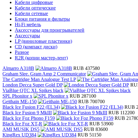
Кабели цифровые
Кабели оптические
Кабели сетевые
Блоки питания и фильтры
Hi-Fi мебель
Аксессуары для проигрывателей
Аксессуары
LP (виниловые пластинки)
CD (компакт диски)
Разное
R2R (копии мастер-лент)
Almarro A318B
RUB 437580
Graham Slee. Gram Amp 2 Communicator
The Cartridge Man Analogue Test LP
London Decca Super Gold DP
RU
ViaBlue QTC XL Spikes black
SPL Phonitor x
RUB 287100
Geithain ME-150
RUB 700700
Black Ice Fusion F22 (EL34)
RUB 2
Black Ice Fusion 9 MkIII
RUB 112200
Black Ice Foz Phono F159
RUB 2178
Black Ice Foz XT-R
RUB 53900
AMI MUSIK DS5
RUB 83600
KingRex UD384
RUB 51150