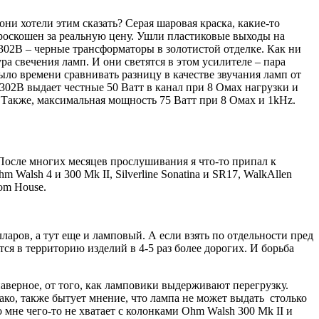
они хотели этим сказать? Серая шаровая краска, какие-то
 роскошен за реальную цену. Ушли пластиковые выходы на
302B – черные трансформаторы в золотистой отделке. Как ни
а свечения ламп. И они светятся в этом усилителе – пара
ыло времени сравнивать разницу в качестве звучания ламп от
02B выдает честные 50 Ватт в канал при 8 Омах нагрузки и
. Также, максимальная мощность 75 Ватт при 8 Омах и 1kHz.
 После многих месяцев прослушивания я что-то припал к
 Walsh 4 и 300 Mk II, Silverline Sonatina и SR17, WalkAllen
tom House.
ларов, а тут еще и ламповый. А если взять по отдельности пред
ся в территорию изделий в 4-5 раз более дорогих. И борьба
наверное, от того, как ламповики выдерживают перегрузку.
ако, также бытует мнение, что лампа не может выдать столько
о мне чего-то не хватает с колонками Ohm Walsh 300 Mk II и