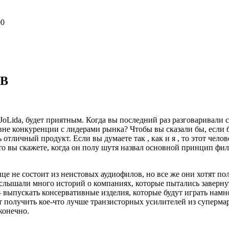
00
2B
oLida, будет приятным. Когда вы последний раз разговаривали с
не конкуренции с лидерами рынка? Чтобы вы сказали бы, если б
 отличный продукт. Если вы думаете так , как и я , то этот чело
то вы скажете, когда он полу шутя назвал основной принцип фил
це не состоит из неистовых аудиофилов, но все же они хотят по
 слышали много историй о компаниях, которые пытались заверну
 выпускать консервативные изделия, которые будут играть намн
 получить кое-что лучше транзисторных усилителей из супермар
конечно.