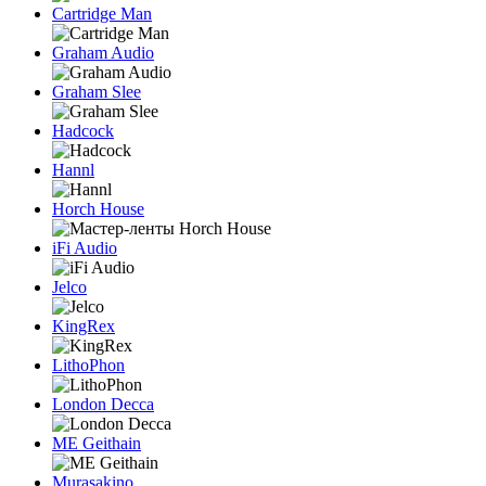
Cartridge Man
Graham Audio
Graham Slee
Hadcock
Hannl
Horch House
iFi Audio
Jelco
KingRex
LithoPhon
London Decca
ME Geithain
Murasakino