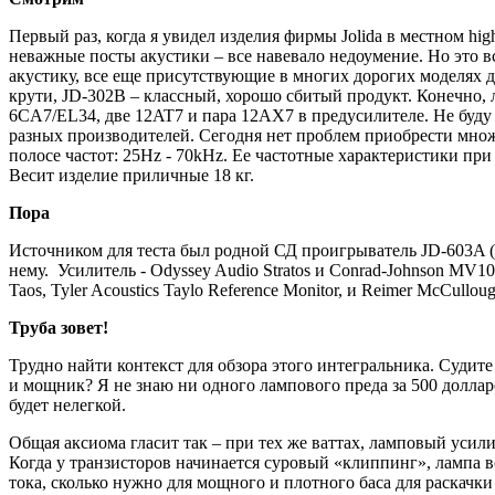
Первый раз, когда я увидел изделия фирмы Jolida в местном hi
неважные посты акустики – все навевало недоумение. Но это 
акустику, все еще присутствующие в многих дорогих моделях д
крути, JD-302B – классный, хорошо сбитый продукт. Конечно, л
6CA7/EL34, две 12AT7 и пара 12AX7 в предусилителе. Не буду 
разных производителей. Сегодня нет проблем приобрести множ
полосе частот: 25Hz - 70kHz. Ее частотные характеристики при
Весит изделие приличные 18 кг.
Пора
Источником для теста был родной СД проигрыватель JD-603A (с
нему. Усилитель - Odyssey Audio Stratos и Conrad-Johnson MV100
Taos, Tyler Acoustics Taylo Reference Monitor, и Reimer McCull
Труба зовет!
Трудно найти контекст для обзора этого интегральника. Судите
и мощник? Я не знаю ни одного лампового преда за 500 долларо
будет нелегкой.
Общая аксиома гласит так – при тех же ваттах, ламповый усили
Когда у транзисторов начинается суровый «клиппинг», лампа в
тока, сколько нужно для мощного и плотного баса для раскачки 