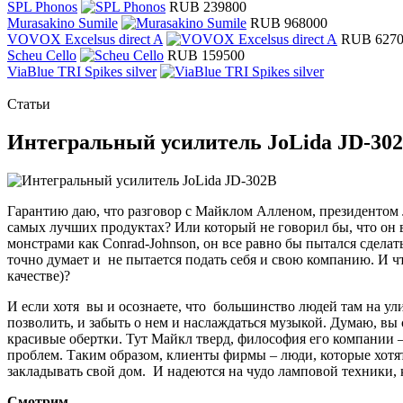
SPL Phonos
RUB 239800
Murasakino Sumile
RUB 968000
VOVOX Excelsus direct A
RUB 627
Scheu Cello
RUB 159500
ViaBlue TRI Spikes silver
Статьи
Интегральный усилитель JoLida JD-30
Гарантию даю, что разговор с Майклом Алленом, президентом J
самых лучших продуктах? Или который не говорил бы, что он в
монстрами как Conrad-Johnson, он все равно бы пытался сделать
точно думает и не пытается подать себя и свою компанию. И ч
качестве)?
И если хотя вы и осознаете, что большинство людей там на ули
позволить, и забыть о нем и наслаждаться музыкой. Думаю, вы
красивые обертки. Тут Майкл тверд, философия его компании –
проблем. Таким образом, клиенты фирмы – люди, которые хотят
закладывать свой дом. И надеются на чудо ламповой техники, 
Смотрим