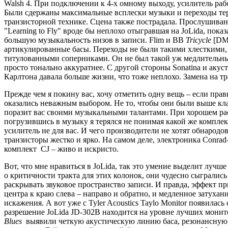
Walsh 4. При подключении к 4-х омному выходу, усилитель раб
Были сдержаны максимальные всплески музыки и переходы теряли
транзисторной технике. Сцена также пострадала. Прослушиван
"Learning to Fly" вроде бы неплохо отыгравшая на JoLida, пока
большую музыкальность низов в записи. Flim и BB
Tricycle
[DMP
артикулированные басы. Переходы не были такими хлесткими, ка
титулованными соперниками. Он не был такой уж медлительны
просто тонально аккуратнее. С другой стороны Sonatina и акуст
Карлтона давала больше жизни, что тоже неплохо. Замена на тр
Прежде чем я покину вас, хочу отметить одну вещь – если пра
оказались неважным выбором. Не то, чтобы они были выше клас
поразит вас своими музыкальными талантами. При хорошем рас
погрузившись в музыку я терялся не понимая какой же комплек
усилитель не для вас. И чего производители не хотят обнародов
транзисторы жестко и ярко. На самом деле, электроника Conrad-
комплект CJ – живо и искристо.
Вот, что мне нравиться в JoLida, так это умение выделит лучше
о критичности тракта для этих колонок, они чудесно сыгралис
раскрывать звуковое пространство записи. И правда, эффект при
центра к краю слева – направо и обратно, и медленное затухан
искажения. А вот уже с Tyler Acoustics Taylo Monitor появилась
разрешение JoLida JD-302B находится на уровне лучших монито
Blues
выявили четкую акустическую линию баса, резонансную 