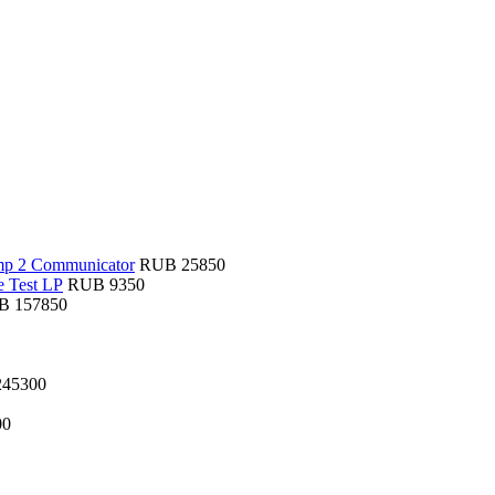
RUB 25850
RUB 9350
B 157850
45300
00