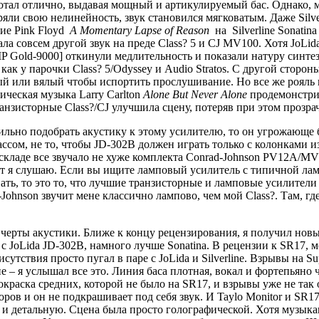
отал отлично, выдавая мощный и артикулируемый бас. Однако, м
 свою нелинейность, звук становился мягковатым. Даже Silverli
ие Pink Floyd
A Momentary Lapse of Reason
на Silverline Sonatin
зала совсем другой звук на преде Class? 5 и CJ MV100. Хотя JoLi
 Gold-9000] откинули медлительность и показали натуру синте
к у парочки Class? 5/Odyssey и Audio Stratos. С другой сторон
й или вялый чтобы испортить прослушивание. Но все же рояль 
ическая музыка Larry Carlton
Alone But Never Alone
продемонстри
анзисторные Class?/CJ улучшила сцену, потеряв при этом прозра
вильно подобрать акустику к этому усилителю, то он угрожающе
сом, не то, чтобы JD-302B должен играть только с колонками из
кладе все звучало не хуже комплекта Conrad-Johnson PV12A/MV1
т я слушаю. Если вы ищите ламповый усилитель с типичной ламп
ать, то это то, что лучшие транзисторные и ламповые усилители 
Johnson звучит мене классично лампово, чем мой Class?. Там, где
 черты акустики. Ближе к концу рецензирования, я получил новые
ь с JoLida JD-302B, намного лучше Sonatina. В рецензии к SR17,
сутствия просто пугал в паре с JoLida и Silverline. Взрывы на S
ие – я услышал все это. Линия баса плотная, вокал и фортепьяно
 окраска средних, которой не было на SR17, и взрывы уже не так 
ров и он не подкрашивает под себя звук. И Taylo Monitor и SR17
и детальную. Сцена была просто голографической. Хотя музыка