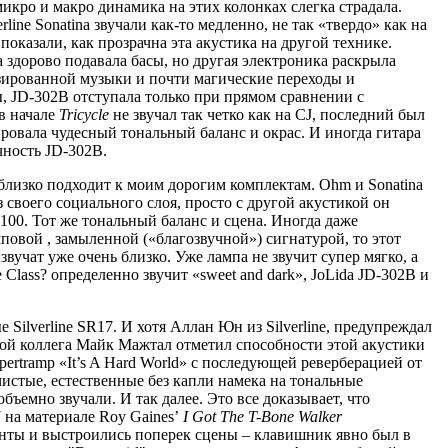
икро и макро динамика на этих колонках слегка страдала.
ne Sonatina звучали как-то медленно, не так «твердо» как на
a показали, как прозрачна эта акустика на другой технике.
da здорово подавала басы, но другая электроника раскрыла
зированной музыки и почти магические переходы и
ы, JD-302B отступала только при прямом сравнении с
в начале
Tricycle
не звучал так четко как на CJ, последний был
ровала чудесный тональный баланс и окрас. И иногда гитара
чность JD-302B.
 близко подходит к моим дорогим комплектам. Ohm и Sonatina
 своего социального слоя, просто с другой акустикой он
00. Тот же тональный баланс и сцена. Иногда даже
овой , замыленной («благозвучной») сигнатурой, то этот
звучат уже очень близко. Уже лампа не звучит супер мягко, а
 Class? определенно звучит «sweet and dark», JoLida JD-302B и
 Silverline SR17. И хотя Аллан Юн из Silverline, предупреждал
 мой коллега Майк Мажтал отметил способности этой акустики
upertramp «It’s A Hard World» с последующей реверберацией от
 чистые, естественные без капли намека на тональные
объемно звучали. И так далее. Это все доказывает, что
 на материале Roy Gaines’
I Got The T-Bone Walker
нты и выстроились поперек сцены – клавишник явно был в