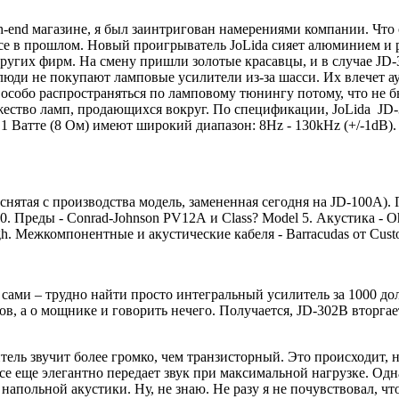
gh-end магазине, я был заинтригован намерениями компании. Что 
все в прошлом. Новый проигрыватель JoLida сияет алюминием и
ругих фирм. На смену пришли золотые красавцы, и в случае JD-
юди не покупают ламповые усилители из-за шасси. Их влечет аур
особо распространяться по ламповому тюнингу потому, что не б
ество ламп, продающихся вокруг. По спецификации, JoLida JD-3
 1 Ватте (8 Ом) имеют широкий диапазон: 8Hz - 130kHz (+/-1dB)
нятая с производства модель, замененная сегодня на JD-100А).
. Преды - Conrad-Johnson PV12A и Class? Model 5. Акустика - Ohm
ough. Межкомпонентные и акустические кабеля - Barracudas от Cus
 сами – трудно найти просто интегральный усилитель за 1000 дол
в, а о мощнике и говорить нечего. Получается, JD-302B вторгает
тель звучит более громко, чем транзисторный. Это происходит, 
се еще элегантно передает звук при максимальной нагрузке. Одн
напольной акустики. Ну, не знаю. Не разу я не почувствовал, чт