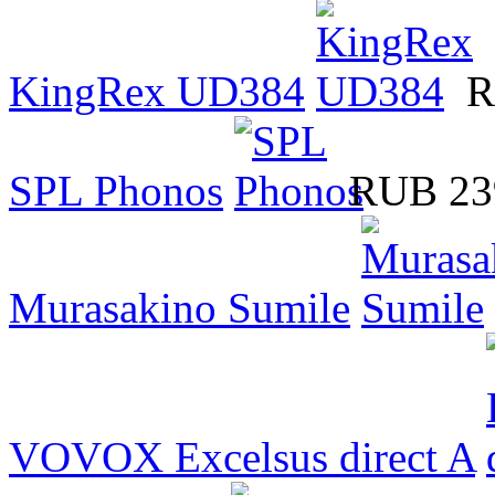
KingRex UD384
R
SPL Phonos
RUB 23
Murasakino Sumile
VOVOX Excelsus direct A