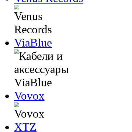
ViaBlue
Vovox
XTZ