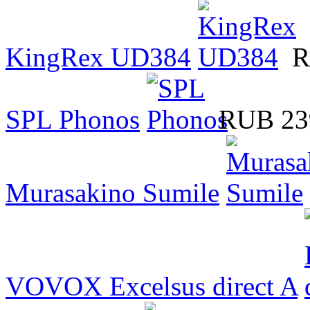
KingRex UD384
R
SPL Phonos
RUB 23
Murasakino Sumile
VOVOX Excelsus direct A