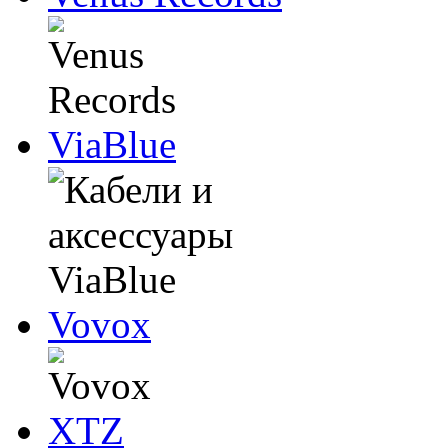
ViaBlue
Vovox
XTZ