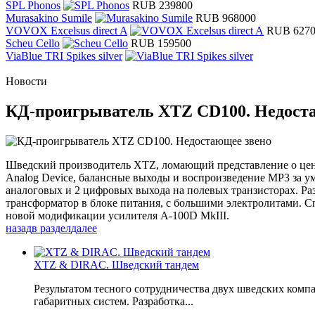
SPL Phonos
RUB 239800
Murasakino Sumile
RUB 968000
VOVOX Excelsus direct A
RUB 627
Scheu Cello
RUB 159500
ViaBlue TRI Spikes silver
Новости
КД-проигрыватель XTZ CD100. Недост
Шведский производитель XTZ, ломающий представление о цене
Analog Device, балансные выходы и воспроизведение МР3 за у
аналоговых и 2 цифровых выхода на полевых транзисторах. Р
трансформатор в блоке питания, с большими электролитами. С
новой модификации усилителя A-100D MkIII.
назад
в раздел
далее
XTZ & DIRAC. Шведский тандем
Результатом тесного сотрудничества двух шведских комп
габаритных систем. Разработка...