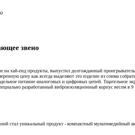
00
ающее звено
 на хай-енд продукты, выпустил долгожданный проигрыватель 
меренную цену как всегда выделяют это изделие из сонма собр
аздельное питание аналоговых и цифровых цепей. Тщательное э
пециально разработанный виброизоляционный корпус весом в 9 
аний стал уникальный продукт - компактный мультимедийный ак