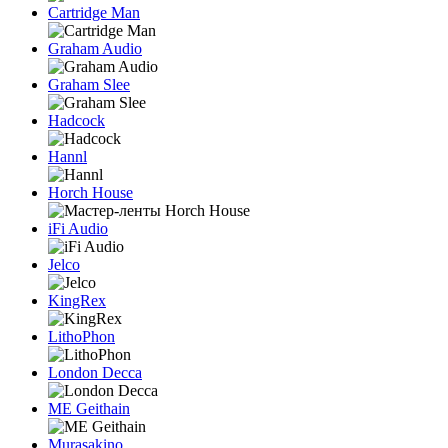
Cartridge Man
Graham Audio
Graham Slee
Hadcock
Hannl
Horch House
iFi Audio
Jelco
KingRex
LithoPhon
London Decca
ME Geithain
Murasakino