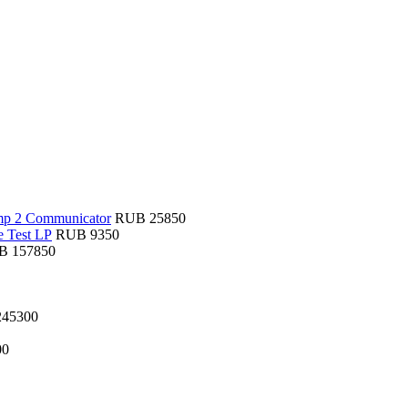
RUB 25850
RUB 9350
B 157850
45300
00