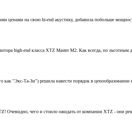
и ценами на свою hi-end акустику, добавила побольше мощнос
тора high-end класса XTZ Master M2. Как всегда, по льготным 
 как "Экс-Та-Зи") решила навести порядок в ценообразовании 
! Очевидно, чего и стоило ожидать от компании XTZ - они реш