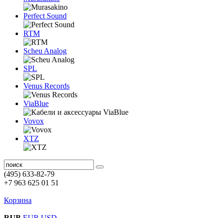
Perfect Sound
RTM
Scheu Analog
SPL
Venus Records
ViaBlue
Vovox
XTZ
(495) 633-82-79
+7 963 625 01 51
Корзина
RUB
EUR
USD