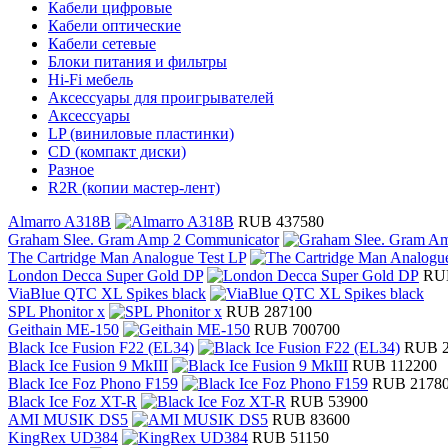
Кабели цифровые
Кабели оптические
Кабели сетевые
Блоки питания и фильтры
Hi-Fi мебель
Аксессуары для проигрывателей
Аксессуары
LP (виниловые пластинки)
CD (компакт диски)
Разное
R2R (копии мастер-лент)
Almarro A318B
RUB 437580
Graham Slee. Gram Amp 2 Communicator
The Cartridge Man Analogue Test LP
London Decca Super Gold DP
RU
ViaBlue QTC XL Spikes black
SPL Phonitor x
RUB 287100
Geithain ME-150
RUB 700700
Black Ice Fusion F22 (EL34)
RUB 2
Black Ice Fusion 9 MkIII
RUB 112200
Black Ice Foz Phono F159
RUB 2178
Black Ice Foz XT-R
RUB 53900
AMI MUSIK DS5
RUB 83600
KingRex UD384
RUB 51150