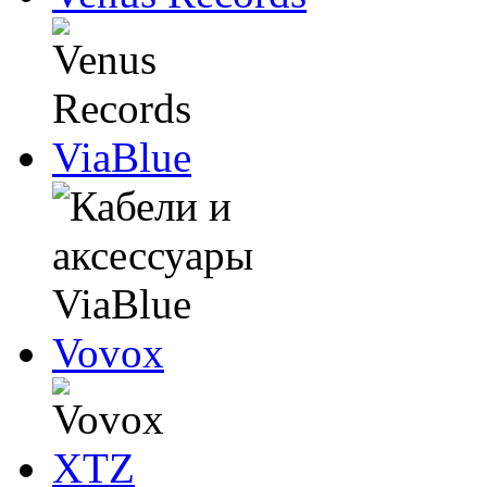
ViaBlue
Vovox
XTZ