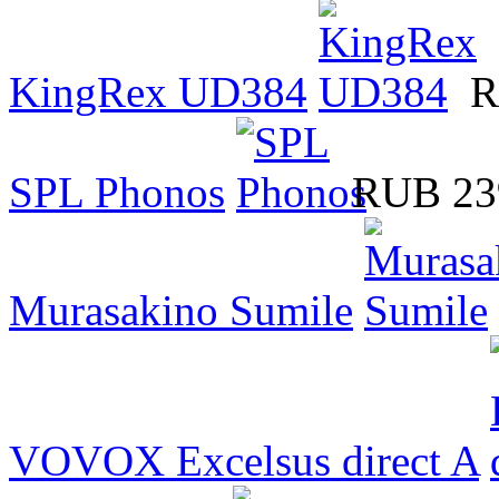
KingRex UD384
R
SPL Phonos
RUB 23
Murasakino Sumile
VOVOX Excelsus direct A