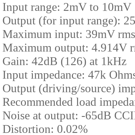
Input range: 2mV to 10mV
Output (for input range):
Maximum input: 39mV rm
Maximum output: 4.914V 
Gain: 42dB (126) at 1kHz
Input impedance: 47k Ohms
Output (driving/source) i
Recommended load impedan
Noise at output: -65dB CC
Distortion: 0.02%