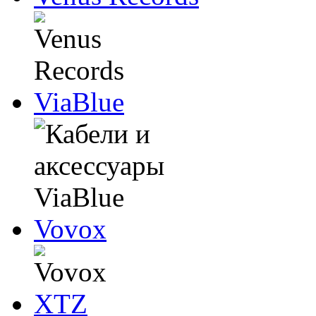
ViaBlue
Vovox
XTZ