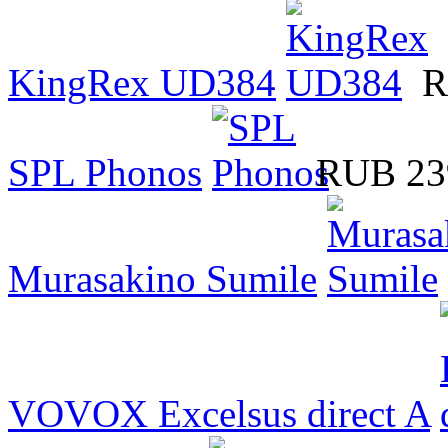
KingRex UD384
R
SPL Phonos
RUB 23
Murasakino Sumile
VOVOX Excelsus direct A