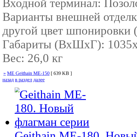
Входной терминал: Позол
Варианты внешней отделк
другой цвет шпонировки (
Габариты (ВхШхГ): 1035х
Вес: 26,0 кг
»
ME Geithain ME-150
[ 639 KB ]
назад
в раздел
далее
Geithain ME-180. Новы